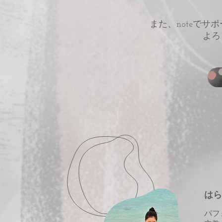
また、noteで
​よ
はら
パフ