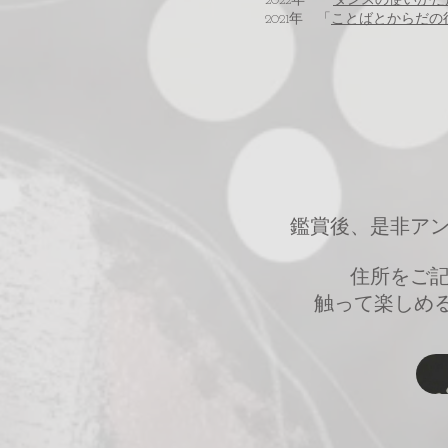
2022年 「
ダンスの使いかた
2021年 「
ことばとからだの
鑑賞後、是非ア
住所をご
​触って楽しめ