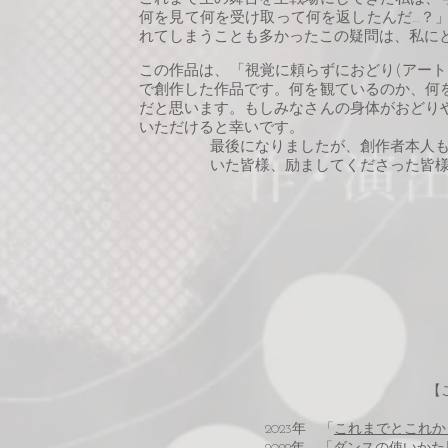
何を見て何を受け取って何を返したんだ…？
れてしまうことも多かったこの疑問は、私に
この作品は、「視覚に頼らずにおどり(アー
で創作した作品です。何を観ているのか、何
だと思います。もしみなさんの身体がおどり
いただけると幸いです。
最後になりましたが、創作者本人
いた皆様、
励ま
して
くださった
【
2023年 「
これまでとこれか