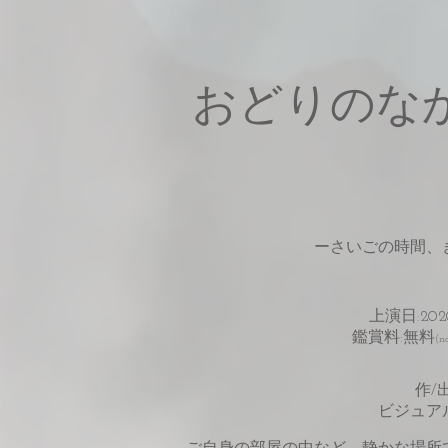
おどりのな
ーさいごの時間、
上演日:20
​鑑賞料:無料
(
作/
ビジュア