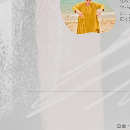
立教
"か
に、
広く
企画