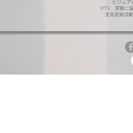
​ビジュ
​SPTX 実
文化芸術活